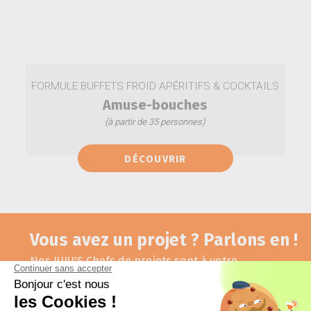
FORMULE BUFFETS FROID APÉRITIFS & COCKTAILS
Amuse-bouches
(à partir de 35 personnes)
Mini wraps
DÉCOUVRIR
Mini canelés salés
Mignardises et biscuits
Canapés Cocktail
Vous avez un projet ? Parlons en !
Nos JUJU'S Chefs de projets sont à votre
disposition pour en discuter et répondre à vos
questions.