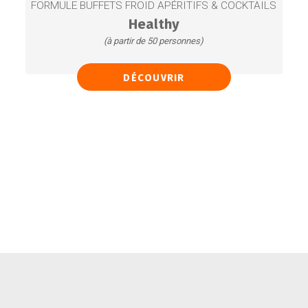
FORMULE BUFFETS FROID APÉRITIFS & COCKTAILS
Healthy
(à partir de 50 personnes)
Verrines végétariennes
DÉCOUVRIR
Mini bruschettas aux légumes
Salade de fruits de saison
Mini crêpes garnies