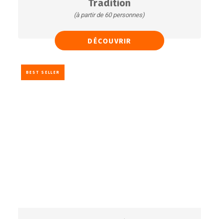
Tradition
(à partir de 60 personnes)
Mini croques jambon fromage
DÉCOUVRIR
Mini quiches
Biscuits moelleux (x32)
Verrines cocktail
BEST SELLER