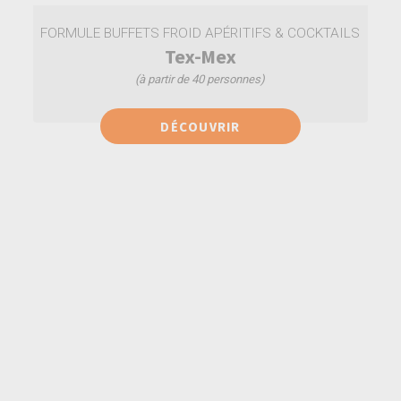
FORMULE BUFFETS FROID APÉRITIFS & COCKTAILS
Tex-Mex
(à partir de 40 personnes)
Tacos mexicain au boeuf
DÉCOUVRIR
Tacos mexicain végétarien
Tacos mexicain au poulet
Salade de fruits exotiques