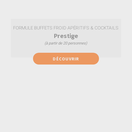
FORMULE BUFFETS FROID APÉRITIFS & COCKTAILS
Prestige
(à partir de 20 personnes)
Macarons salés saveur truffe blanche noisette
DÉCOUVRIR
Mini carolines au foie gras
Plateau cocktail saumon
Mignardises