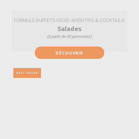
FORMULE BUFFETS FROID APÉRITIFS & COCKTAILS
Salades
(à partir de 60 personnes)
Salade de lentilles à la saucisse de Montbéliard fumée
DÉCOUVRIR
Taboulé de boulgour aux petits légumes
Salade de l'altiplano aux quinoas
Salade Coleslaw
Salade de fusilli au pesto
BEST SELLER
Salade de fruits de saison