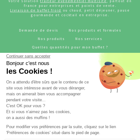
Votre solution
traiteur événementiel multisite
, partout en
France pour entreprises et points de vente.
Livraison de buffet froid
ou chaud, petit déjeuner, pause
gourmande et cocktail en entreprise.
Demande de devis
Nos produits et formules
Nos produits
Nos services
Quelles quantités pour mon buffet ?
Pourquoi choisir JUJU'S Traiteur ?
Références
Notre métier - traiteur pour entreprise
BLOG - L'actu JUJU'S Traiteur
Rejoignez-nous
RESTONS CONNECTÉS !
Suivez l'actualité de JUJU'S Traiteur