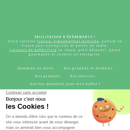
FACILITATEUR D'ÉVÉNEMENTS !
Votre solution
traiteur événementiel multisite
, partout en
France pour entreprises et points de vente.
Livraison de buffet froid
ou chaud, petit déjeuner, pause
gourmande et cocktail en entreprise.
Demande de devis
Nos produits et formules
Nos produits
Nos services
Quelles quantités pour mon buffet ?
Pourquoi choisir JUJU'S Traiteur ?
Références
Notre métier - traiteur pour entreprise
BLOG - L'actu JUJU'S Traiteur
Rejoignez-nous
RESTONS CONNECTÉS !