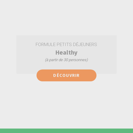
FORMULE PETITS DÉJEUNERS
Healthy
(à partir de 30 personnes)
Carrot cake
DÉCOUVRIR
Box Fruits 12kg
Energy balls
Jus d'orange