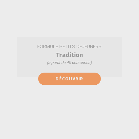
FORMULE PETITS DÉJEUNERS
Tradition
(à partir de 40 personnes)
Café
DÉCOUVRIR
Mini viennoiseries
Thé
Jus d'orange