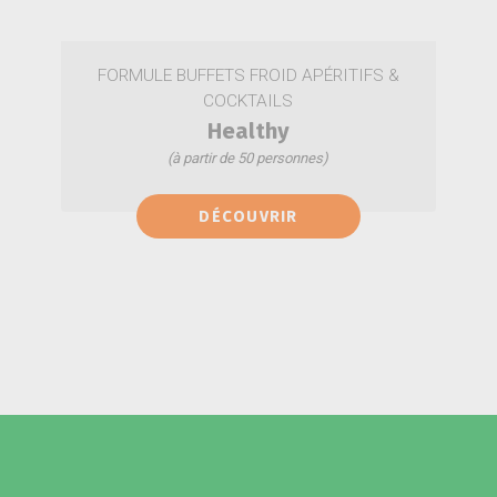
FORMULE BUFFETS FROID APÉRITIFS &
COCKTAILS
Healthy
(à partir de 50 personnes)
Verrines végétariennes
DÉCOUVRIR
Mini bruschettas aux légumes
Salade de fruits de saison
Mini crêpes garnies