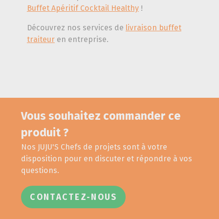
Buffet Apéritif Cocktail Healthy
!
Découvrez nos services de
livraison buffet
traiteur
en entreprise.
Vous souhaitez commander ce
produit ?
Nos JUJU'S Chefs de projets sont à votre
disposition pour en discuter et répondre à vos
questions.
CONTACTEZ-NOUS