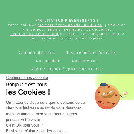
FACILITATEUR D'ÉVÉNEMENTS !
Votre solution
traiteur événementiel multisite
, partout en
France pour entreprises et points de vente.
Livraison de buffet froid
ou chaud, petit déjeuner, pause
gourmande et cocktail en entreprise.
Demande de devis
Nos produits et formules
Nos produits
Nos services
Quelles quantités pour mon buffet ?
Pourquoi choisir JUJU'S Traiteur ?
Références
Notre métier - traiteur pour entreprise
BLOG - L'actu JUJU'S Traiteur
Rejoignez-nous
RESTONS CONNECTÉS !
Suivez l'actualité de JUJU'S Traiteur