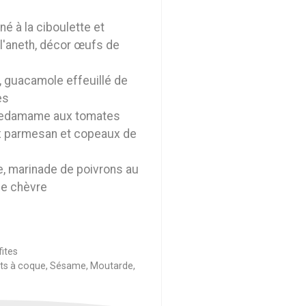
 à la ciboulette et
l'aneth, décor œufs de
, guacamole effeuillé de
es
d'edamame aux tomates
 parmesan et copeaux de
e, marinade de poivrons au
de chèvre
fites
uits à coque, Sésame, Moutarde,