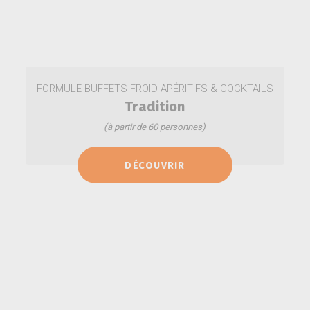
FORMULE BUFFETS FROID APÉRITIFS & COCKTAILS
Tradition
(à partir de 60 personnes)
Mini croques jambon fromage
DÉCOUVRIR
Mini quiches
Biscuits moelleux (x32)
Verrines cocktail