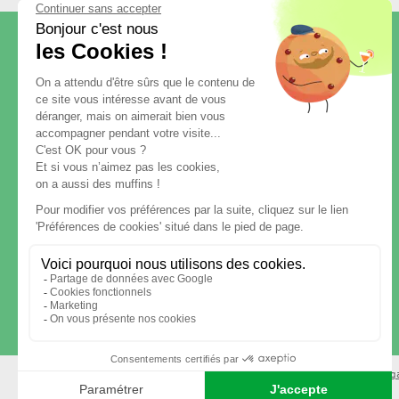
FACILITATEUR D'ÉVÉNEMENTS !
Votre solution
traiteur événementiel
multisite
, partout en France pour
entreprises et points de vente.
Livraison de buffet froid
ou chaud,
petit déjeuner, pause gourmande et
cocktail en entreprise.
Contact
-
Mentions lég