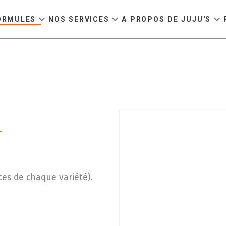
expand_more
expand_more
expand_more
ORMULES
NOS SERVICES
A PROPOS DE JUJU'S
l
ces de chaque variété).