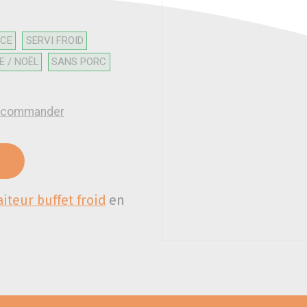
ICE
SERVI FROID
E / NOËL
SANS PORC
 à commander
aiteur buffet froid
en