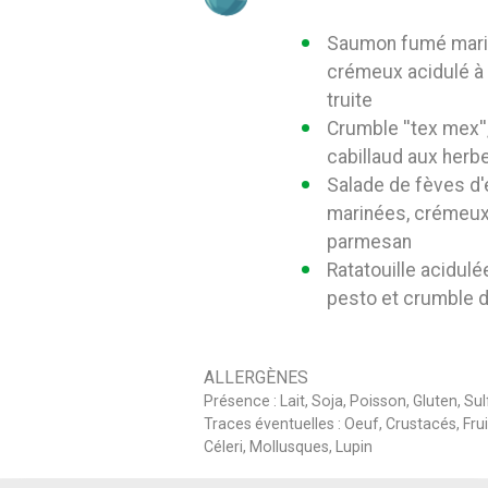
Saumon fumé mariné
crémeux acidulé à 
truite
Crumble ''tex mex''
cabillaud aux herb
Salade de fèves 
marinées, crémeux
parmesan
Ratatouille acidulé
pesto et crumble 
ALLERGÈNES
Présence : Lait, Soja, Poisson, Gluten, Sul
Traces éventuelles : Oeuf, Crustacés, Fr
Céleri, Mollusques, Lupin