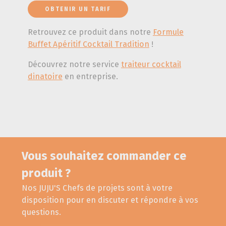
OBTENIR UN TARIF
Retrouvez ce produit dans notre
Formule
Buffet Apéritif Cocktail Tradition
!
Découvrez notre service
traiteur cocktail
dinatoire
en entreprise.
Vous souhaitez commander ce
produit ?
Nos JUJU'S Chefs de projets sont à votre
disposition pour en discuter et répondre à vos
questions.