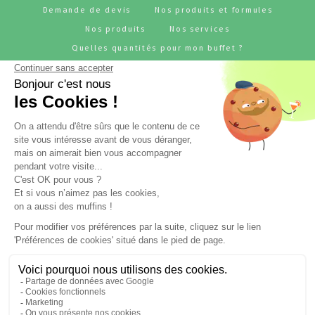
Demande de devis
Nos produits et formules
Nos produits
Nos services
Quelles quantités pour mon buffet ?
Pourquoi choisir JUJU'S Traiteur ?
Références
Notre métier - traiteur pour entreprise
BLOG - L'actu JUJU'S Traiteur
Rejoignez-nous
RESTONS CONNECTÉS !
Suivez l'actualité de JUJU'S Traiteur