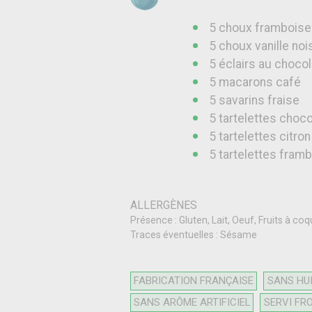
5 choux framboise
5 choux vanille noi
5 éclairs au chocol
5 macarons café
5 savarins fraise
5 tartelettes choc
5 tartelettes citro
5 tartelettes fram
ALLERGÈNES
Présence : Gluten, Lait, Oeuf, Fruits à coq
Traces éventuelles : Sésame
FABRICATION FRANÇAISE
SANS HUI
SANS ARÔME ARTIFICIEL
SERVI FRO