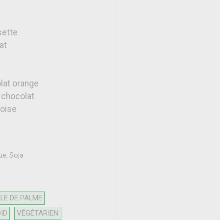
sette
at
olat orange
n chocolat
boise
ue, Soja
LE DE PALME
ID
VÉGÉTARIEN