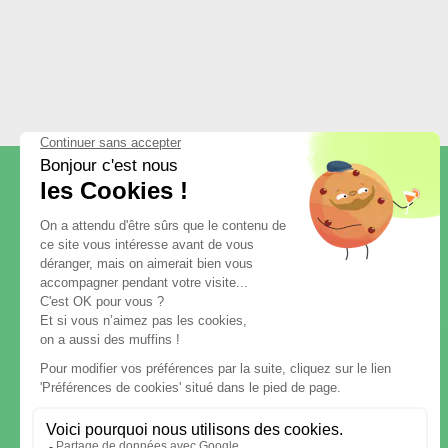
FACILITATEUR D'ÉVÉNEMENTS !
Votre solution
traiteur événementiel
multisite
, partout en France pour
entreprises et points de vente.
Livraison de buffet froid
ou chaud,
petit déjeuner, pause gourmande et
cocktail en entreprise.