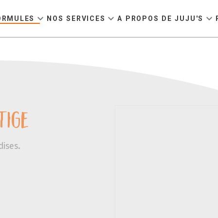
expand_more
expand_more
expand_more
ORMULES
NOS SERVICES
A PROPOS DE JUJU'S
tige
ises.