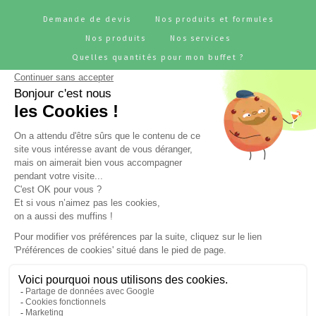
Demande de devis
Nos produits et formules
Nos produits
Nos services
Quelles quantités pour mon buffet ?
Pourquoi choisir JUJU'S Traiteur ?
Références
Notre métier - traiteur pour entreprise
BLOG - L'actu JUJU'S Traiteur
Rejoignez-nous
RESTONS CONNECTÉS !
Suivez l'actualité de JUJU'S Traiteur