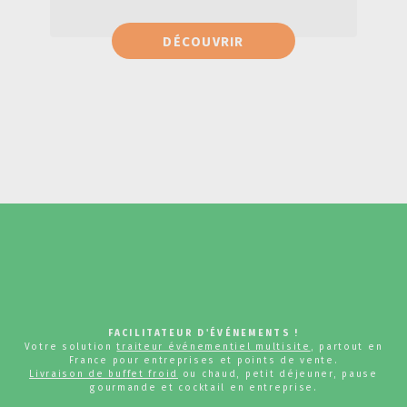
Carrot cake
DÉCOUVRIR
Box Fruits 12kg
Energy balls
Jus d'orange
FACILITATEUR D'ÉVÉNEMENTS !
Votre solution
traiteur événementiel multisite
, partout en
France pour entreprises et points de vente.
Livraison de buffet froid
ou chaud, petit déjeuner, pause
gourmande et cocktail en entreprise.