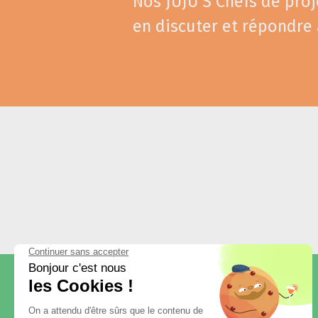
Nos JUJU'S Chefs de proj
en discuter et répondre 