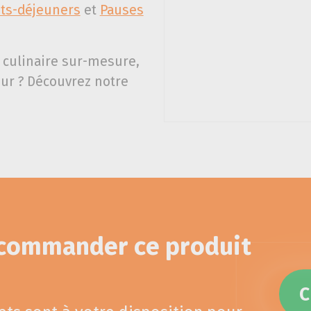
its-déjeuners
et
Pauses
 culinaire sur-mesure,
ur ? Découvrez notre
 commander ce produit