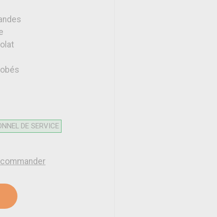
mandes
e
olat
robés
ONNEL DE SERVICE
 à commander