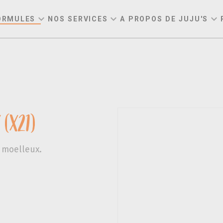
expand_more
expand_more
expand_more
ORMULES
NOS SERVICES
A PROPOS DE JUJU'S
(x21)
s moelleux.